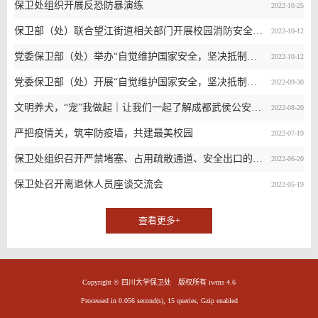
保卫处组织开展反恐防暴演练
2022-10-25
保卫部（处）联合望江街道相关部门开展校园消防安全专项检查
2022-10-12
党委保卫部（处）举办“自觉维护国家安全，坚决抵制邪教侵蚀”国家安全培训会
2022-10-12
党委保卫部（处）开展“自觉维护国家安全，坚决抵制邪教侵蚀”宣传活动
2022-09-30
文明养犬，“宠”我做起｜让我们一起了解成都武侯公安的犬只专项整治行动
2022-08-20
严把疫情关，筑牢防疫墙，共建最美校园
2022-07-19
保卫处组织召开严禁堵塞、占用疏散通道、安全出口的专项工作会议
2022-06-20
保卫处召开离退休人员座谈交流会
2022-05-19
查看更多+
Copyright © 四川大学保卫处 版权所有 iwms 4.6
Processed in 0.056 second(s), 15 queries, Gzip enabled