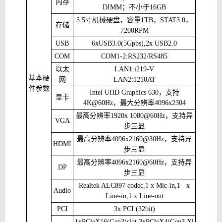
内存
DIMM
；不小于
16GB
3.5
寸机械硬盘，容量
1TB
，
STAT3.0
，
存储
7200RPM
USB
6xUSB3.0(5Gpbs),2x USB2.0
COM
COM1-2:RS232/RS485
以太
LAN1:i219-V
基本硬
网
LAN2:1210AT
件参数
Intel UHD Graphics 630
，支持
显卡
4K@60Hz
，最大分辨率
4096x2304
最高分辨率
1920x 1080@60Hz
，支持异
VGA
步三显
最高分辨率
4096x2160@30Hz
，支持异
HDMI
步三显
最高分辨率
4096x2160@60Hz
，支持异
DP
步三显
Realtek ALC897 codec,1 x Mic-in,1 x
Audio
Line-in,1 x Line-out
PCI
3x PCI (32bit)
1xPCleX16(Gen3)slot,3xPCleX4(Gen3,Xl