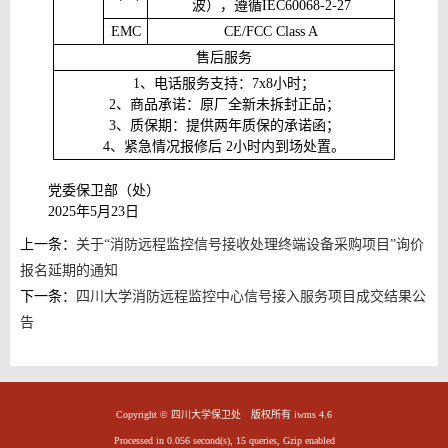
波），遵循
IEC60068-2-27
EMC
CE/FCC Class A
售后服务
1
、电话服务支持：
7x8
小时；
2
、商品承诺：原厂全新未拆封正品；
3
、质保期：提供两年质保的承诺函；
4
、紧急情况报修后
2
小时内到场处置。
党委保卫部（处）
2025年5月23日
上一条：
关于“消防远程监控信号接收处理终端设备采购项目”询价
报名延期的通知
下一条：
四川大学消防远程监控中心信号接入服务项目成交结果公
告
Copyright © 四川大学保卫处 版权所有 iwms 4.6
Processed in 0.056 second(s), 15 queries, Gzip enabled