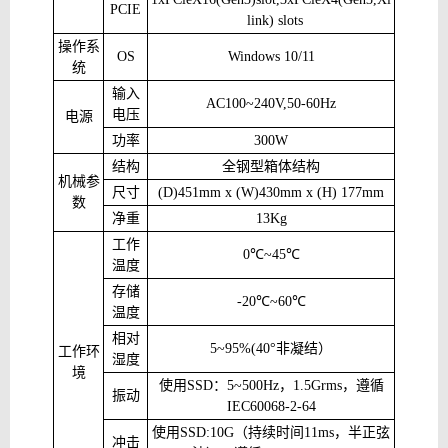
PCIE
link) slots
操作系
OS
Windows 10/11
统
输入
AC100~240V,50-60Hz
电压
电源
功率
300W
结构
全钢型箱体结构
机械参
尺寸
(D)451mm x (W)430mm x (H) 177mm
数
净重
13Kg
工作
0℃~45℃
温度
存储
-20℃~60℃
温度
相对
5~95%(40°
非凝结）
工作环
湿度
境
使用
SSD
：
5~500Hz
，
1.5Grms
，遵循
振动
IEC60068-2-64
使用
SSD:10G
（持续时间
11ms
，半正弦
冲击