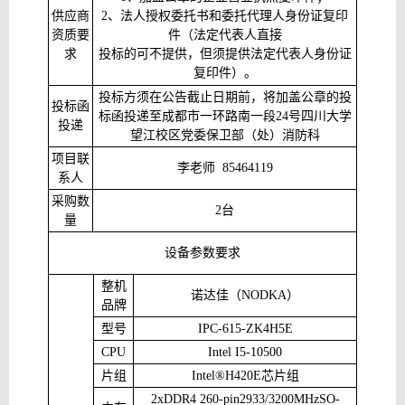
供应商
2
、法人授权委托书和委托代理人身份证复印
资质要
件（法定代表人直接
求
投标的可不提供，但须提供法定代表人身份证
复印件）。
投标方须在公告截止日期前，将加盖公章的投
投标函
标函投递至成都市一环路南一段
24
号四川大学
投递
望江校区党委保卫部（处）消防科
项目联
李老师
85464119
系人
采购数
2
台
量
设备参数要求
整机
诺达佳（
NODKA
）
品牌
型号
IPC-615-ZK4H5E
CPU
Intel I5-10500
片组
Intel®H420E
芯片组
2xDDR4 260-pin2933/3200MHzSO-