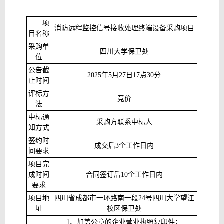
项
消防远程监控信号接收处理终端设备采购项目
目名称
采购单
四川大学保卫处
位
公告截
2025
年
5
月
27
日
17
点
30
分
止时间
评标方
竞价
法
中标通
采购方联系中标人
知方式
签约时
成交后
3
个工作日内
间要求
项目完
成时间
合同签订后
10
个工作日内
要求
项目地
四川省成都市一环路南一段
24
号四川大学望江
址
校区保卫处
1
、加盖公章的企业营业执照复印件；