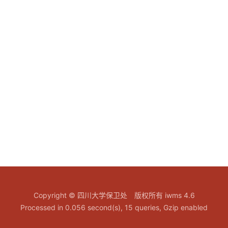
Copyright © 四川大学保卫处 版权所有 iwms 4.6
Processed in 0.056 second(s), 15 queries, Gzip enabled