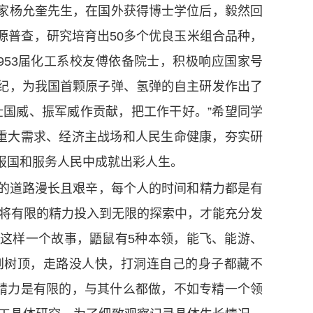
家杨允奎先生，在国外获得博士学位后，毅然回
源普查，研究培育出50多个优良玉米组合品种，
953届化工系校友傅依备院士，积极响应国家号
纪，为我国首颗原子弹、氢弹的自主研发作出了
壮国威、振军威作贡献，把工作干好。”希望同学
家重大需求、经济主战场和人民生命健康，夯实研
报国和服务人民中成就出彩人生。
的道路漫长且艰辛，每个人的时间和精力都是有
力，将有限的精力投入到无限的探索中，才能充分发
这样一个故事，鼯鼠有5种本领，能飞、能游、
到树顶，走路没人快，打洞连自己的身子都藏不
的精力是有限的，与其什么都做，不如专精一个领