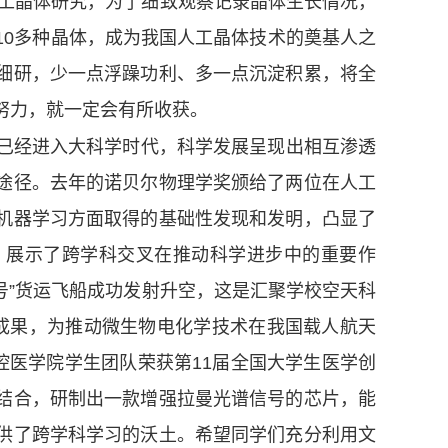
人工晶体研究，为了细致观察记录晶体生长情况，
10多种晶体，成为我国人工晶体技术的奠基人之
细研，少一点浮躁功利、多一点沉淀积累，将全
努力，就一定会有所收获。
已经进入大科学时代，科学发展呈现出相互渗透
途径。去年的诺贝尔物理学奖颁给了两位在人工
机器学习方面取得的基础性发现和发明，凸显了
，展示了跨学科交叉在推动科学进步中的重要作
号”货运飞船成功发射升空，这是汇聚学校空天科
成果，为推动微生物电化学技术在我国载人航天
腔医学院学生团队荣获第11届全国大学生医学创
结合，研制出一款增强拉曼光谱信号的芯片，能
供了跨学科学习的沃土。希望同学们充分利用文