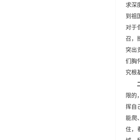
求深
到祖
对于
召，
突出
们胸
究根
二是
限的
挥自
能爬
住，