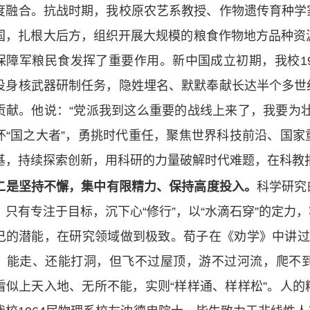
度融合。抗战时期，我校原农艺系教授、作物遗传育种学
国，扎根大后方，组织开展大规模的粮食作物地方品种资
保障军粮民食发挥了重要作用。新中国成立初期，我校1
投身核武器研制任务，隐姓埋名、默默奉献长达半个多世
贡献。他说：“党派我到这么重要的战线上来了，我要为
怀“国之大者”，勇挑时代重任，聚焦世界科技前沿、国
基，持续探索创新，用科研的力量破解时代难题，在科教
坚持不懈，集中有限精力、保持高度投入。
科学研究
，只有专注于目标，沉下心“修行”，以“水滴石穿”的定
己的潜能，在研究领域做到极致。荀子在《劝学》中讲过
、能走、还能打洞，但飞不过屋顶，游不过河流，爬不
看似上天入地、无所不能，实则“样样通、样样松”。人