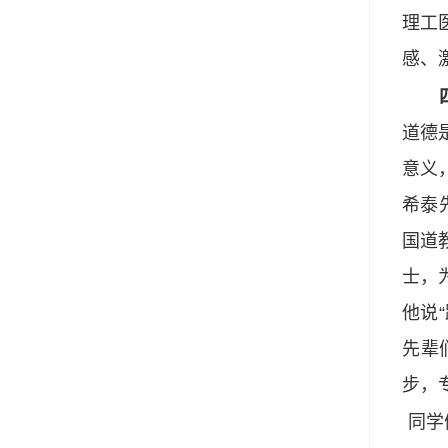
理工
感、
四是
道德
意义
希泰
国道
士，
他说
先辈
步，
同学