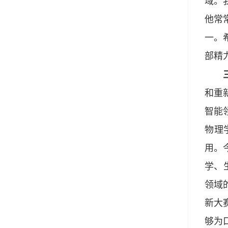
域。
他常
一。
部精
三是
和重
智能
物理
用。
学、
领域
新大
够为