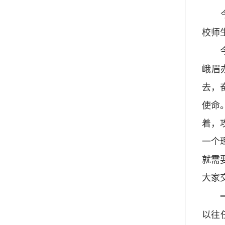
今天
校师
今年
峨眉
去，
使命
着，
一个
就需
大家
一是
以往