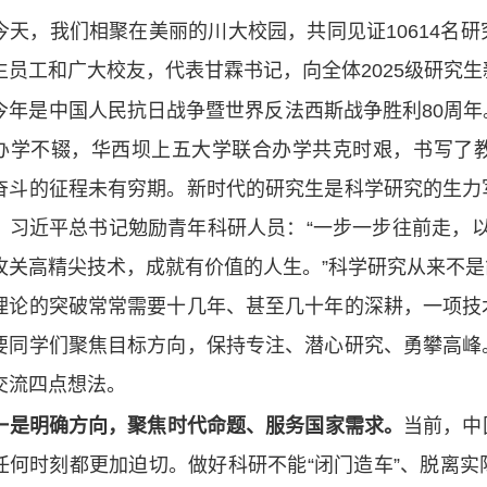
，我们相聚在美丽的川大校园，共同见证10614名研
生员工和广大校友，代表甘霖书记，向全体2025级研究
是中国人民抗日战争暨世界反法西斯战争胜利80周年
办学不辍，华西坝上五大学联合办学共克时艰，书写了
奋斗的征程未有穷期。新时代的研究生是科学研究的生力
。习近平总书记勉励青年科研人员：“一步一步往前走，以
攻关高精尖技术，成就有价值的人生。”科学研究从来不
理论的突破常常需要十几年、甚至几十年的深耕，一项技
要同学们聚焦目标方向，保持专注、潜心研究、勇攀高峰
交流四点想法。
明确方向，聚焦时代命题、服务国家需求。
当前，中
任何时刻都更加迫切。做好科研不能“闭门造车”、脱离