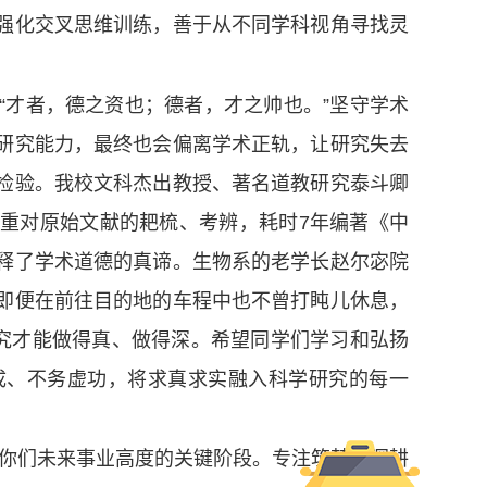
强化交叉思维训练，善于从不同学科视角寻找灵
“才者，德之资也；德者，才之帅也。”坚守学术
研究能力，最终也会偏离学术正轨，让研究失去
检验。我校文科杰出教授、著名道教研究泰斗卿
重对原始文献的耙梳、考辨，耗时7年编著《中
释了学术道德的真谛。生物系的老学长赵尔宓院
即便在前往目的地的车程中也不曾打盹儿休息，
研究才能做得真、做得深。希望同学们学习和弘扬
成、不务虚功，将求真求实融入科学研究的每一
你们未来事业高度的关键阶段。专注筑梦，深耕