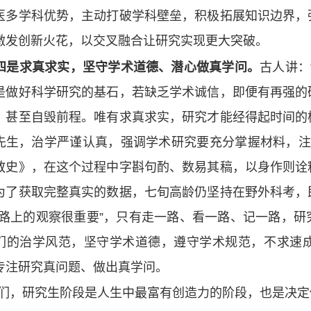
医多学科优势，主动打破学科壁垒，积极拓展知识边界，
激发创新火花，以交叉融合让研究实现更大突破。
求真求实，坚守学术道德、潜心做真学问。
古人讲：
是做好科学研究的基石，若缺乏学术诚信，即便有再强的
，甚至自毁前程。唯有求真求实，研究才能经得起时间的
先生，治学严谨认真，强调学术研究要充分掌握材料，注
教史》，在这个过程中字斟句酌、数易其稿，以身作则诠
为了获取完整真实的数据，七旬高龄仍坚持在野外科考，
“路上的观察很重要”，只有走一路、看一路、记一路，
们的治学风范，坚守学术道德，遵守学术规范，不求速
专注研究真问题、做出真学问。
们，研究生阶段是人生中最富有创造力的阶段，也是决定