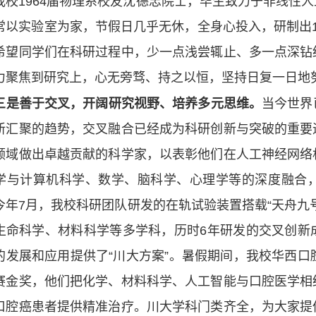
我校1964届物理系校友沈德忠院士，毕生致力于非线性
常以实验室为家，节假日几乎无休，全身心投入，研制出
希望同学们在科研过程中，少一点浅尝辄止、多一点深钻
力聚焦到研究上，心无旁骛、持之以恒，坚持日复一日地
善于交叉，开阔研究视野、培养多元思维。
当今世界
新汇聚的趋势，交叉融合已经成为科研创新与突破的重要
领域做出卓越贡献的科学家，以表彰他们在人工神经网络
学与计算机科学、数学、脑科学、心理学等的深度融合
今年7月，我校科研团队研发的在轨试验装置搭载“天舟九
生命科学、材料科学等多学科，历时6年研发的交叉创新
的发展和应用提供了“川大方案”。暑假期间，我校华西口
赛金奖，他们把化学、材料科学、人工智能与口腔医学相
口腔癌患者提供精准治疗。川大学科门类齐全，为大家提