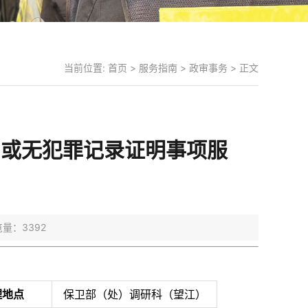
当前位置:
首页
>
服务指南
>
政审事务
> 正文
审或无犯罪记录证明事项服
浏览量：
3392
理地点
保卫部（处）调研科（望江）