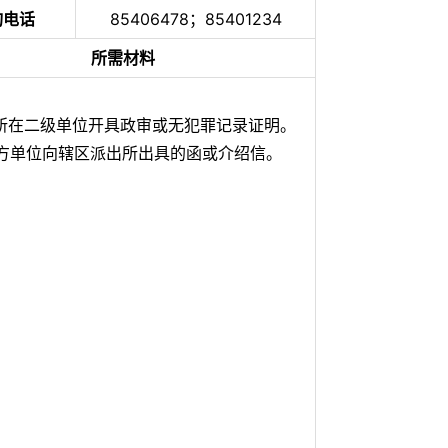
询电话
85406478；85401234
所需材料
人所在二级单位开具政审或无犯罪记录证明。
对方单位向辖区派出所出具的函或介绍信。