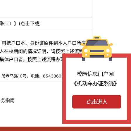
职工）
》(点击下载)
，可携户口本、身份证原件到本人户口所属派
人在校期间的情况证明，请按照上述流
程第
校集体户口者，按照上述流程办理。
老马路10号，电话：85433699）
服务指南
【
关闭
】