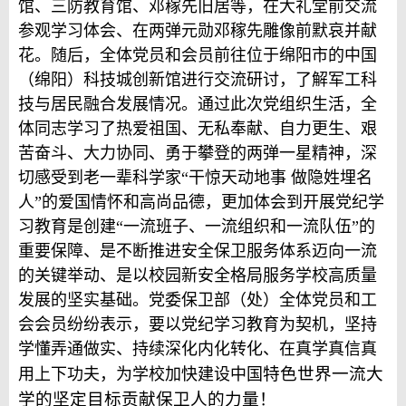
馆、三防教育馆、邓稼先旧居等，在大礼堂前交流
参观学习体会、在两弹元勋邓稼先雕像前默哀并献
花。随后，全体党员和会员前往位于绵阳市的中国
（绵阳）科技城创新馆进行交流研讨，了解军工科
技与居民融合发展情况。通过此次党组织生活，全
体同志学习了热爱祖国、无私奉献、自力更生、艰
苦奋斗、大力协同、勇于攀登的两弹一星精神，深
切感受到老一辈科学家“干惊天动地事 做隐姓埋名
人”的爱国情怀和高尚品德，更加体会到开展党纪学
习教育是创建“一流班子、一流组织和一流队伍”的
重要保障、是不断推进安全保卫服务体系迈向一流
的关键举动、是以校园新安全格局服务学校高质量
发展的坚实基础。党委保卫部（处）全体党员和工
会会员纷纷表示，要以党纪学习教育为契机，坚持
学懂弄通做实、持续深化内化转化、在真学真信真
特色世界一流大
用上下功夫，为学校加快建设中国
学的坚定目标贡献保卫人的力量！