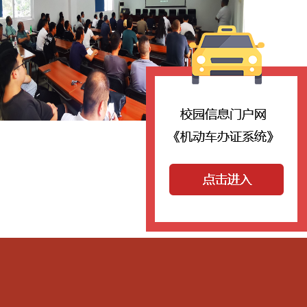
【
关闭
】