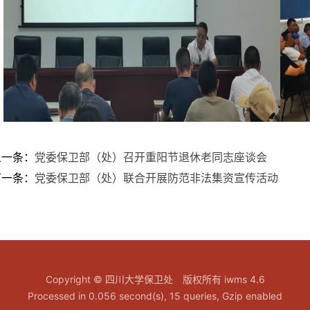
上一条：
党委保卫部（处）召开重阳节退休老同志座谈会
下一条：
党委保卫部（处）联合开展防范非法集资宣传活动
Copyright © 四川大学保卫处 版权所有 iwms 4.6
Processed in 0.056 second(s), 15 queries, Gzip enabled