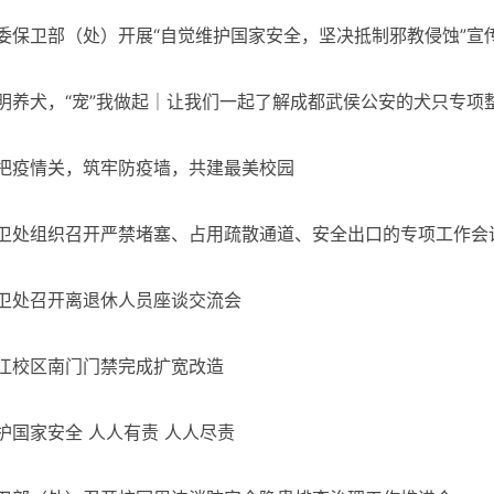
委保卫部（处）开展“自觉维护国家安全，坚决抵制邪教侵蚀”宣
明养犬，“宠”我做起｜让我们一起了解成都武侯公安的犬只专项
把疫情关，筑牢防疫墙，共建最美校园
卫处组织召开严禁堵塞、占用疏散通道、安全出口的专项工作会
卫处召开离退休人员座谈交流会
江校区南门门禁完成扩宽改造
护国家安全 人人有责 人人尽责