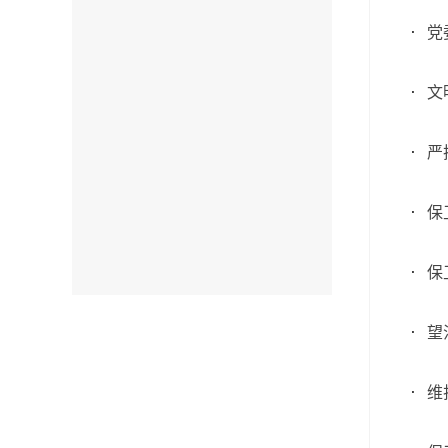
党
文
严
保
保
望
维